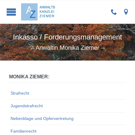


Inkasso / Forderungsmanagement
– Anwältin Monika Ziemer –
MONIKA ZIEMER:
Strafrecht
Jugendstrafrecht
Nebenklage und Opfervertretung
Familienrecht