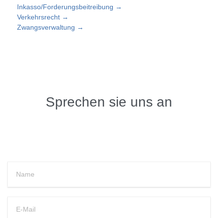
Inkasso/Forderungsbeitreibung →
Verkehrsrecht →
Zwangsverwaltung →
Sprechen sie uns an
Please leave this field empty.
Please leave this field empty.