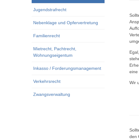
Jugendstrafrecht
Soll
Ansp
Nebenklage und Opfervertretung
Auff
Vert
Familienrecht
umg
Mietrecht, Pachtrecht,
Egal
Wohnungseigentum
steh
Erhe
Inkasso / Forderungsmanagement
eine
Verkehrsrecht
Wir 
Zwangsverwaltung
Soll
den 