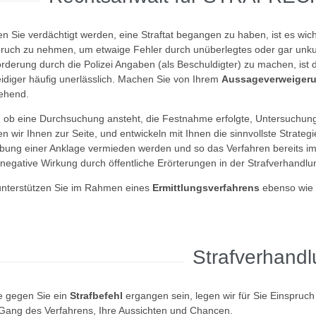
ten Sie verdächtigt werden, eine Straftat begangen zu haben, ist es wic
ruch zu nehmen, um etwaige Fehler durch unüberlegtes oder gar unku
orderung durch die Polizei Angaben (als Beschuldigter) zu machen, is
eidiger häufig unerlässlich. Machen Sie von Ihrem
Aussageverweigeru
ehend.
, ob eine Durchsuchung ansteht, die Festnahme erfolgte, Untersuchun
en wir Ihnen zur Seite, und entwickeln mit Ihnen die sinnvollste Strate
bung einer Anklage vermieden werden und so das Verfahren bereits im
 negative Wirkung durch öffentliche Erörterungen in der Strafverhandl
unterstützen Sie im Rahmen eines
Ermittlungsverfahrens
ebenso wie 
Strafverhand
te gegen Sie ein
Strafbefehl
ergangen sein, legen wir für Sie Einspruc
Gang des Verfahrens, Ihre Aussichten und Chancen.